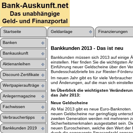
Startseite
Geldanlage
Finanzierungen
Banken
Bankkunden 2013 - Das ist neu
Bankauskunft
Bankkunden müssen sich 2013 auf einige 
einstellen. Hier finden Sie die wichtigsten
Aktienanleihen
Einführung neuer Geldscheine über den Ver
Bundesschatzbriefe bis zur Riester-Förderu
Discount-Zertifikate
Im neuen Jahr gibt es für viele Verbrauche
und Änderungen, auf die man sich einstelle
Wertpapieraufträge
Im Überblick die wichtigsten Veränderun
das Jahr 2013:
Anlegermagazine
Neue Geldscheine
Fachwissen
Ab Mai 2013 gibt es neue Euro-Banknoten. 
neuen Geldscheine nur geringfügig untersc
Verbrauchertipps
zweiten Generation werden mit mehreren z
Sicherheitsmerkmalen ausgestattet sein. Di
Bankkunden 2019
neuen Euroscheinen, welche den Wert der
durch die sogenannte Smaragdzahl angeze