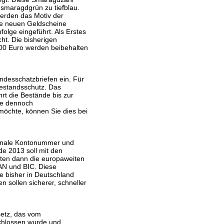
 smaragdgrün zu tiefblau.
rden das Motiv der
ie neuen Geldscheine
folge eingeführt. Als Erstes
ht. Die bisherigen
500 Euro werden beibehalten
ndesschatzbriefen ein. Für
Bestandsschutz. Das
rt die Bestände bis zur
Sie dennoch
möchte, können Sie dies bei
tionale Kontonummer und
de 2013 soll mit den
lten dann die europaweiten
AN und BIC. Diese
e bisher in Deutschland
 sollen sicherer, schneller
etz, das vom
chlossen wurde und