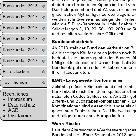
ändert ihre Farbe beim Kippen im Licht von
Bankkunden 2018
Das Hologrammband und Wasserzeichen we
griechischen Mythenfigur Europa tragen. D
Bankkunden 2017
werden schrittweise in aufsteigender Reihen
wird die 5 Euro-Banknote in Umlauf gebrauc
Bankkunden 2016
Stückelungen 5, 10, 20, 50, 100, 200 und 
und behalten weiterhin ihre Gültigkeit.
Bankkunden 2015
Bundesschatzbriefe
Ab 2013 stellt der Bund den Verkauf von Bu
Bankkunden 2013
die bisherigen Käufer gibt es jedoch noch 
bedeutet, die Finanzagentur des Bundes füh
Bankkunden 2012
Fälligkeit kostenlos fort. Unser Tipp: Falls 
Bundesobligationen oder -Anleihen kaufen 
Finanzlexikon
Ihrer Hausbank tun.
IBAN - Europaweite Kontonummer
Top Themen
Zukünftig müssen Sie sich auf die interna
Bankleitzahl einstellen, denn spätestens En
Rechtliches
nationalen Codes Schluss sein. Ab 2014 ge
Impressum
Ziffern- und Buchstabenkombinationen - IB
Datenschutz
Kombinationen sind wesentlich länger als di
AGB
gewohnten Zahlenreihen. Die Überweisungen
Disclaimer
und billiger durch ganz Europa laufen.
Wohn-Riester
Laut dem Altersvorsorge-Verbesserungsges
Bundeskabinett Ende September 2012 bes